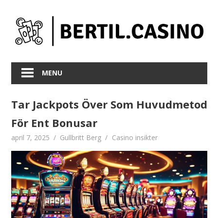
Skip
to
content
MENU
Tar Jackpots Över Som Huvudmetod
För Ent Bonusar
april 7, 2025
Gullbritt Berg
Casino insikter