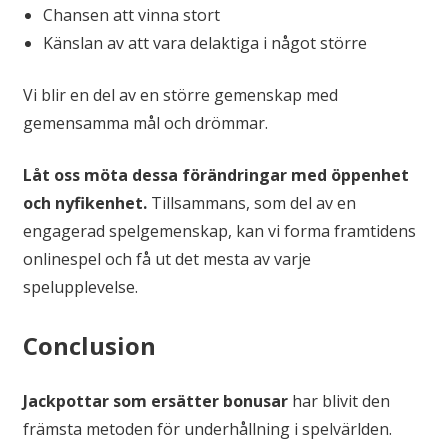
Chansen att vinna stort
Känslan av att vara delaktiga i något större
Vi blir en del av en större gemenskap med
gemensamma mål och drömmar.
Låt oss möta dessa förändringar med öppenhet
och nyfikenhet.
Tillsammans, som del av en
engagerad spelgemenskap, kan vi forma framtidens
onlinespel och få ut det mesta av varje
spelupplevelse.
Conclusion
Jackpottar som ersätter bonusar
har blivit den
främsta metoden för underhållning i spelvärlden.