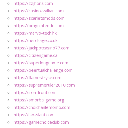
https://zzjhons.com
https://casino-vylkan.com
https://scarletsmods.com
https://omgnintendo.com
https://marvo-tech.hk
https://nerdrage.co.uk
https://jackpotcasino77.com
https://citizengame.ca
https://superlongname.com
https://beertualchallenge.com
https://flamestryke.com
https://supremeruler2010.com
https://iron-front.com
https://smorballgame.org
https://choichanlemomo.com
https://iso-slant.com
https://gamechoiceclub.com