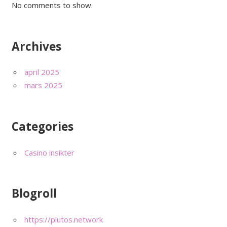
No comments to show.
Archives
april 2025
mars 2025
Categories
Casino insikter
Blogroll
https://plutos.network