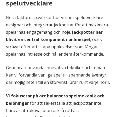
spelutvecklare
Flera faktorer påverkar hur vi som spelutvecklare
designar och integrerar jackpottar för att maximera
spelarnas engagemang och nöje.
Jackpottar har
blivit en central komponent i onlinespel
, och vi
strävar efter att skapa upplevelser som fångar
spelarnas intresse och håller dem återkommande.
Genom att använda innovativa tekniker och teman
kan vi förvandla vanliga spel till spännande äventyr
där möjligheten till en storvinst lurar runt varje hörn.
Vi fokuserar på att balansera spelmekanik och
belöningar
för att säkerställa att jackpottar inte
bara är attraktiva, utan också rättvist