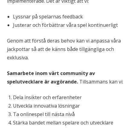
implementerade. Det är viktigt att vi:
Lyssnar på spelarnas feedback
Justerar och förbättrar våra spel kontinuerligt
Genom att förstå deras behov kan vi anpassa våra
jackpottar så att de känns både tillgängliga och
exklusiva.
Samarbete inom vårt community av
spelutvecklare är avgörande.
Tillsammans kan vi:
Dela insikter och erfarenheter
Utveckla innovativa lösningar
Ta onlinespel till nästa nivå
Stärka bandet mellan spelare och utvecklare