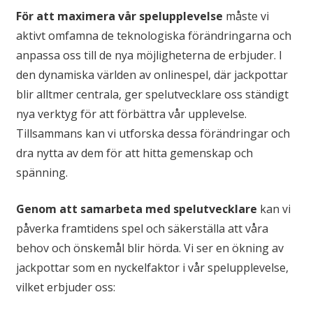
För att maximera vår spelupplevelse
måste vi
aktivt omfamna de teknologiska förändringarna och
anpassa oss till de nya möjligheterna de erbjuder. I
den dynamiska världen av onlinespel, där jackpottar
blir alltmer centrala, ger spelutvecklare oss ständigt
nya verktyg för att förbättra vår upplevelse.
Tillsammans kan vi utforska dessa förändringar och
dra nytta av dem för att hitta gemenskap och
spänning.
Genom att samarbeta med spelutvecklare
kan vi
påverka framtidens spel och säkerställa att våra
behov och önskemål blir hörda. Vi ser en ökning av
jackpottar som en nyckelfaktor i vår spelupplevelse,
vilket erbjuder oss: