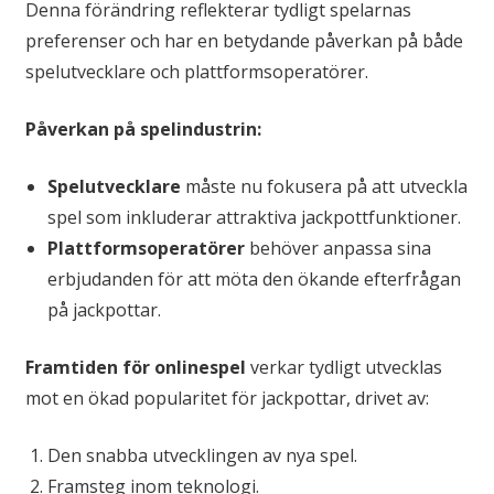
Denna förändring reflekterar tydligt spelarnas
preferenser och har en betydande påverkan på både
spelutvecklare och plattformsoperatörer.
Påverkan på spelindustrin:
Spelutvecklare
måste nu fokusera på att utveckla
spel som inkluderar attraktiva jackpottfunktioner.
Plattformsoperatörer
behöver anpassa sina
erbjudanden för att möta den ökande efterfrågan
på jackpottar.
Framtiden för onlinespel
verkar tydligt utvecklas
mot en ökad popularitet för jackpottar, drivet av:
Den snabba utvecklingen av nya spel.
Framsteg inom teknologi.