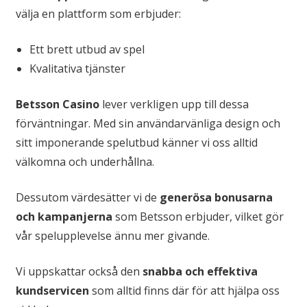
välja en plattform som erbjuder:
Ett brett utbud av spel
Kvalitativa tjänster
Betsson Casino
lever verkligen upp till dessa
förväntningar. Med sin användarvänliga design och
sitt imponerande spelutbud känner vi oss alltid
välkomna och underhållna.
Dessutom värdesätter vi de
generösa bonusarna
och kampanjerna
som Betsson erbjuder, vilket gör
vår spelupplevelse ännu mer givande.
Vi uppskattar också den
snabba och effektiva
kundservicen
som alltid finns där för att hjälpa oss