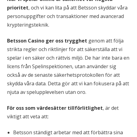
prioritet
, och vi kan lita på att Betsson skyddar våra
personuppgifter och transaktioner med avancerad
krypteringsteknik.
Betsson Casino ger oss trygghet
genom att följa
strikta regler och riktlinjer för att säkerställa att vi
spelar i en säker och rättvis miljö. De har inte bara en
licens från Spelinspektionen, utan använder sig
också av de senaste säkerhetsprotokollen för att
skydda våra data. Detta gör att vi kan fokusera på att
njuta av spelupplevelsen utan oro.
För oss som värdesätter tillförlitlighet
, är det
viktigt att veta att:
Betsson ständigt arbetar med att förbättra sina