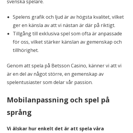
svenska spelare.
Spelens grafik och ljud är av högsta kvalitet, vilket
ger en känsla av att vi nästan är där på riktigt.
Tillgång till exklusiva spel som ofta är anpassade
för oss, vilket stärker känslan av gemenskap och
tillhörighet.
Genom att spela på Betsson Casino, känner vi att vi
är en del av något större, en gemenskap av
spelentusiaster som delar vår passion.
Mobilanpassning och spel på
språng
Vi älskar hur enkelt det är att spela våra