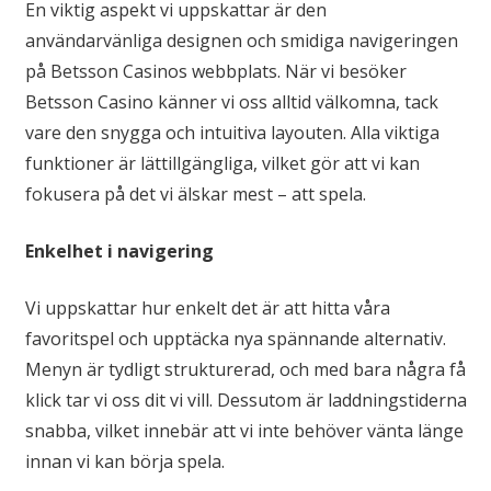
En viktig aspekt vi uppskattar är den
användarvänliga designen och smidiga navigeringen
på Betsson Casinos webbplats. När vi besöker
Betsson Casino känner vi oss alltid välkomna, tack
vare den snygga och intuitiva layouten. Alla viktiga
funktioner är lättillgängliga, vilket gör att vi kan
fokusera på det vi älskar mest – att spela.
Enkelhet i navigering
Vi uppskattar hur enkelt det är att hitta våra
favoritspel och upptäcka nya spännande alternativ.
Menyn är tydligt strukturerad, och med bara några få
klick tar vi oss dit vi vill. Dessutom är laddningstiderna
snabba, vilket innebär att vi inte behöver vänta länge
innan vi kan börja spela.