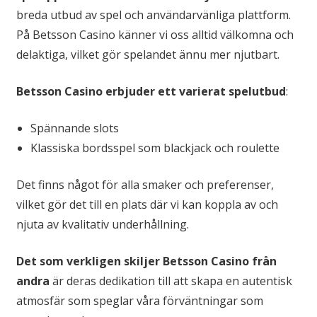
breda utbud av spel och användarvänliga plattform.
På Betsson Casino känner vi oss alltid välkomna och
delaktiga, vilket gör spelandet ännu mer njutbart.
Betsson Casino erbjuder ett varierat spelutbud
:
Spännande slots
Klassiska bordsspel som blackjack och roulette
Det finns något för alla smaker och preferenser,
vilket gör det till en plats där vi kan koppla av och
njuta av kvalitativ underhållning.
Det som verkligen skiljer Betsson Casino från
andra
är deras dedikation till att skapa en autentisk
atmosfär som speglar våra förväntningar som