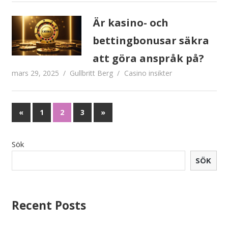
Är kasino- och
bettingbonusar säkra
att göra anspråk på?
mars 29, 2025
Gullbritt Berg
Casino insikter
«
1
2
3
»
Sök
SÖK
Recent Posts