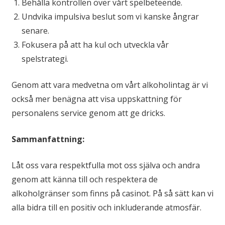
Behålla kontrollen över vårt spelbeteende.
Undvika impulsiva beslut som vi kanske ångrar
senare.
Fokusera på att ha kul och utveckla vår
spelstrategi.
Genom att vara medvetna om vårt alkoholintag är vi
också mer benägna att visa uppskattning för
personalens service genom att ge dricks.
Sammanfattning:
Låt oss vara respektfulla mot oss själva och andra
genom att känna till och respektera de
alkoholgränser som finns på casinot. På så sätt kan vi
alla bidra till en positiv och inkluderande atmosfär.