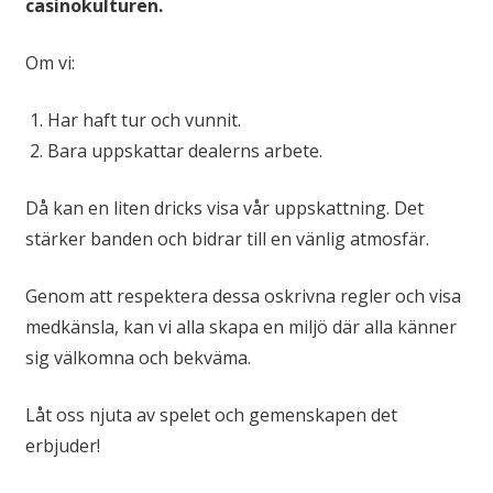
casinokulturen.
Om vi:
Har haft tur och vunnit.
Bara uppskattar dealerns arbete.
Då kan en liten dricks visa vår uppskattning. Det
stärker banden och bidrar till en vänlig atmosfär.
Genom att respektera dessa oskrivna regler och visa
medkänsla, kan vi alla skapa en miljö där alla känner
sig välkomna och bekväma.
Låt oss njuta av spelet och gemenskapen det
erbjuder!