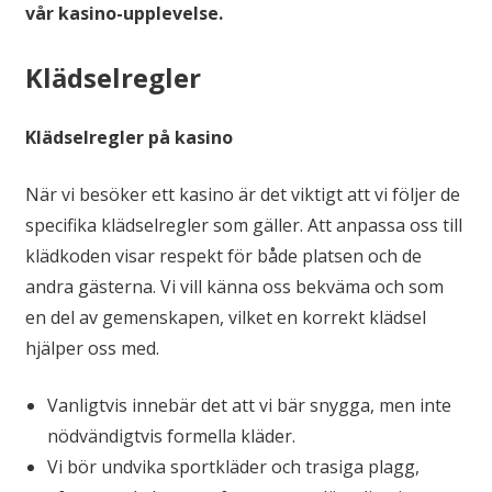
vår kasino-upplevelse.
Klädselregler
Klädselregler på kasino
När vi besöker ett kasino är det viktigt att vi följer de
specifika klädselregler som gäller. Att anpassa oss till
klädkoden visar respekt för både platsen och de
andra gästerna. Vi vill känna oss bekväma och som
en del av gemenskapen, vilket en korrekt klädsel
hjälper oss med.
Vanligtvis innebär det att vi bär snygga, men inte
nödvändigtvis formella kläder.
Vi bör undvika sportkläder och trasiga plagg,