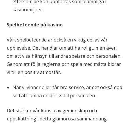
eftersom de kan uppfattas som olämpliga i
kasinomiljöer.
Spelbeteende på kasino
Vårt spelbeteende är också en viktig del av vår
upplevelse. Det handlar om att ha roligt, men även
om att visa hänsyn till andra spelare och personalen.
Genom att följa reglerna och spela med måtta bidrar
vi till en positiv atmosfär.
När vi vinner eller får bra service, är det också god
sed att lämna en dricks till personalen.
Det stärker vår känsla av gemenskap och
uppskattning i detta glamorösa sammanhang.