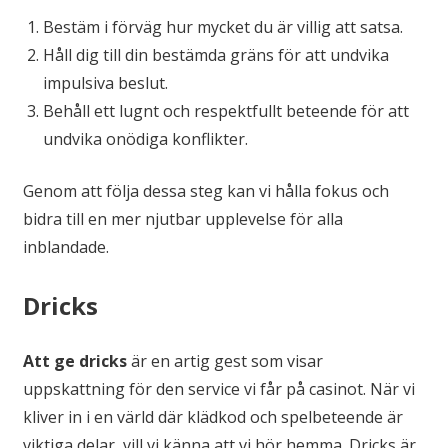
Bestäm i förväg hur mycket du är villig att satsa.
Håll dig till din bestämda gräns för att undvika
impulsiva beslut.
Behåll ett lugnt och respektfullt beteende för att
undvika onödiga konflikter.
Genom att följa dessa steg kan vi hålla fokus och
bidra till en mer njutbar upplevelse för alla
inblandade.
Dricks
Att ge dricks
är en artig gest som visar
uppskattning för den service vi får på casinot. När vi
kliver in i en värld där klädkod och spelbeteende är
viktiga delar, vill vi känna att vi hör hemma. Dricks är