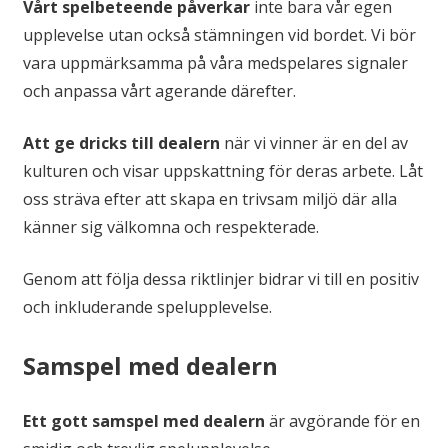
Vårt spelbeteende påverkar
inte bara vår egen
upplevelse utan också stämningen vid bordet. Vi bör
vara uppmärksamma på våra medspelares signaler
och anpassa vårt agerande därefter.
Att ge dricks till dealern
när vi vinner är en del av
kulturen och visar uppskattning för deras arbete. Låt
oss sträva efter att skapa en trivsam miljö där alla
känner sig välkomna och respekterade.
Genom att följa dessa riktlinjer bidrar vi till en positiv
och inkluderande spelupplevelse.
Samspel med dealern
Ett gott samspel med dealern
är avgörande för en