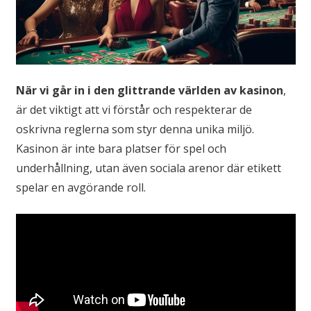
När vi går in i den glittrande världen av kasinon
,
är det viktigt att vi förstår och respekterar de
oskrivna reglerna som styr denna unika miljö.
Kasinon är inte bara platser för spel och
underhållning, utan även sociala arenor där etikett
spelar en avgörande roll.