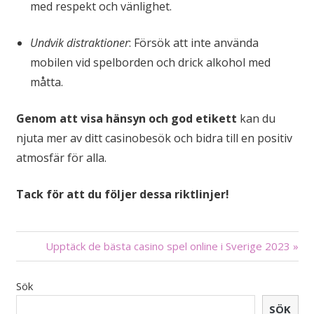
med respekt och vänlighet.
Undvik distraktioner
: Försök att inte använda
mobilen vid spelborden och drick alkohol med
måtta.
Genom att visa hänsyn och god etikett
kan du
njuta mer av ditt casinobesök och bidra till en positiv
atmosfär för alla.
Tack för att du följer dessa riktlinjer!
Inläggsnavigering
Upptäck de bästa casino spel online i Sverige 2023 »
Sök
SÖK