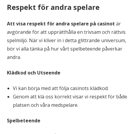
Respekt för andra spelare
Att visa respekt för andra spelare på casinot
är
avgörande för att upprätthålla en trivsam och rättvis
spelmiljö. När vi kliver in i detta glittrande universum,
bör vi alla tänka på hur vårt spelbeteende påverkar
andra.
Klädkod och Utseende
Vi kan börja med att följa casinots klädkod.
Genom att klä oss korrekt visar vi respekt för både
platsen och våra medspelare.
Spelbeteende