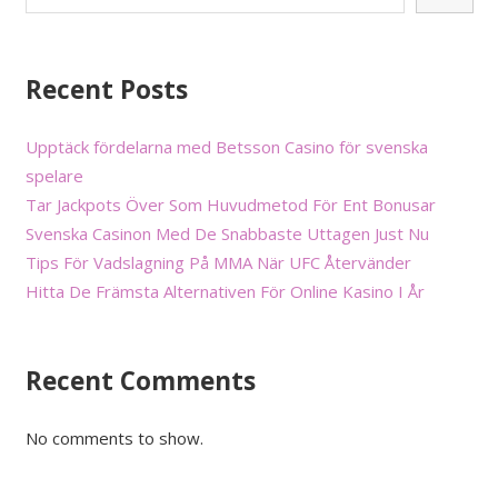
Recent Posts
Upptäck fördelarna med Betsson Casino för svenska
spelare
Tar Jackpots Över Som Huvudmetod För Ent Bonusar
Svenska Casinon Med De Snabbaste Uttagen Just Nu
Tips För Vadslagning På MMA När UFC Återvänder
Hitta De Främsta Alternativen För Online Kasino I År
Recent Comments
No comments to show.