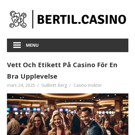
Skip
to
content
MENU
Vett Och Etikett På Casino För En
Bra Upplevelse
mars 24, 2025
Gullbritt Berg
Casino insikter