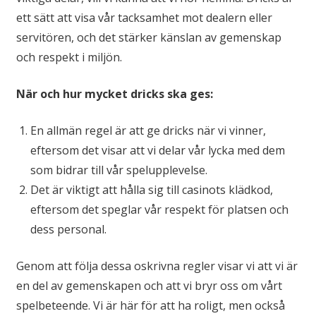
ett sätt att visa vår tacksamhet mot dealern eller
servitören, och det stärker känslan av gemenskap
och respekt i miljön.
När och hur mycket dricks ska ges:
En allmän regel är att ge dricks när vi vinner,
eftersom det visar att vi delar vår lycka med dem
som bidrar till vår spelupplevelse.
Det är viktigt att hålla sig till casinots klädkod,
eftersom det speglar vår respekt för platsen och
dess personal.
Genom att följa dessa oskrivna regler visar vi att vi är
en del av gemenskapen och att vi bryr oss om vårt
spelbeteende. Vi är här för att ha roligt, men också