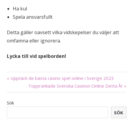
Ha kul
Spela ansvarsfullt
Detta gäller oavsett vilka vidskepelser du väljer att
omfamna eller ignorera.
Lycka till vid spelborden!
Inläggsnavigering
« Upptäck de bästa casino spel online i Sverige 2023
Topprankade Svenska Casinon Online Detta År »
Sök
SÖK