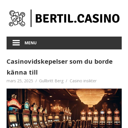
Skip
to
content
MENU
Casinovidskepelser som du borde
känna till
mars 25, 2025
Gullbritt Berg
Casino insikter