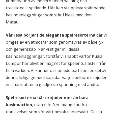
kombination av modern underhållning och
traditionellt spelande. Här kan vi uppleva spännande
kasinoanläggningar som står i klass med dem i
Macau.
Vår resa börjar i de eleganta spelresorterna
där vi
omges av en atmosfär som genomsyras av både lyx
och gemenskap. När vi stiger in i dessa
kasinoanläggningar, förstår vi snabbt varför Kuala
Lumpur har blivit en magnet för spelentusiaster från
hela världen. Vi känner oss omedelbart som en del av
denna livliga gemenskap, där varje spelbord erbjuder
en chans att dela glädje och spänning med andra.
Spelresorterna här erbjuder mer än bara
kasinoaction
, utan också en mängd andra
upplevelser som gör vårt besök minnesvärt. Dessa