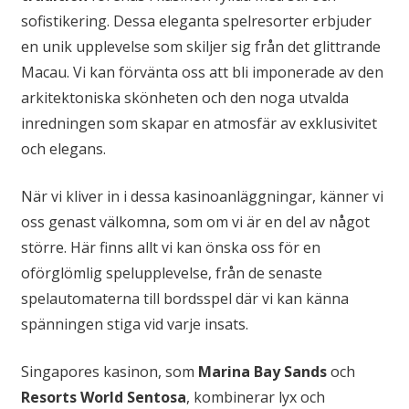
sofistikering. Dessa eleganta spelresorter erbjuder
en unik upplevelse som skiljer sig från det glittrande
Macau. Vi kan förvänta oss att bli imponerade av den
arkitektoniska skönheten och den noga utvalda
inredningen som skapar en atmosfär av exklusivitet
och elegans.
När vi kliver in i dessa kasinoanläggningar, känner vi
oss genast välkomna, som om vi är en del av något
större. Här finns allt vi kan önska oss för en
oförglömlig spelupplevelse, från de senaste
spelautomaterna till bordsspel där vi kan känna
spänningen stiga vid varje insats.
Singapores kasinon, som
Marina Bay Sands
och
Resorts World Sentosa
, kombinerar lyx och