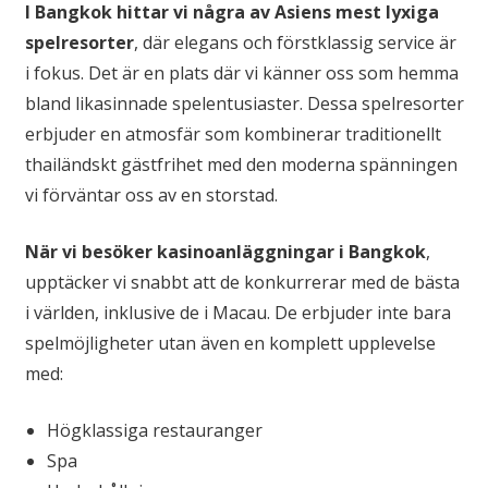
I Bangkok hittar vi några av Asiens mest lyxiga
spelresorter
, där elegans och förstklassig service är
i fokus. Det är en plats där vi känner oss som hemma
bland likasinnade spelentusiaster. Dessa spelresorter
erbjuder en atmosfär som kombinerar traditionellt
thailändskt gästfrihet med den moderna spänningen
vi förväntar oss av en storstad.
När vi besöker kasinoanläggningar i Bangkok
,
upptäcker vi snabbt att de konkurrerar med de bästa
i världen, inklusive de i Macau. De erbjuder inte bara
spelmöjligheter utan även en komplett upplevelse
med:
Högklassiga restauranger
Spa