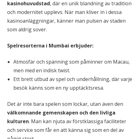
kasinohuvudstad
, där en unik blandning av tradition
och modernitet upplevs. När man kliver in i dessa
kasinoanläggningar, känner man pulsen av staden
som aldrig sover.
Spelresorterna i Mumbai erbjuder:
Atmosfär och spänning som påminner om Macau,
men med en indisk twist.
Ett brett utbud av spel och underhållning, där varje
besök känns som en ny upptäcktsresa.
Det är inte bara spelen som lockar, utan även den
välkomnande gemenskapen och den livliga
kulturen
. Man kan njuta av förstklassiga faciliteter
och service som får en att känna sig som en del av
något stort.