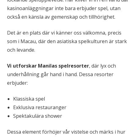
kasinoanläggningar inte bara erbjuder spel, utan
också en känsla av gemenskap och tillhörighet.
Det är en plats där vi känner oss välkomna, precis
som i Macau, där den asiatiska spelkulturen är stark
och levande.
Vi utforskar Manilas spelresorter
, där lyx och
underhållning går hand i hand. Dessa resorter
erbjuder:
Klassiska spel
Exklusiva restauranger
Spektakulära shower
Dessa element förhöjer vår vistelse och märks i hur