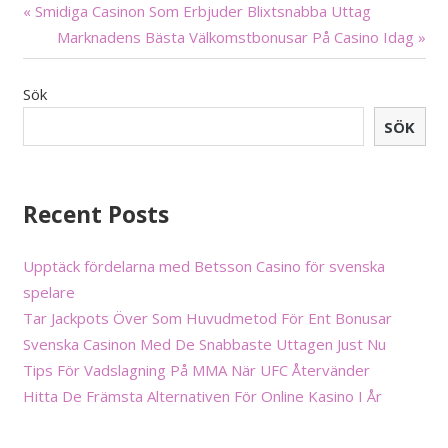
Inläggsnavigering
« Smidiga Casinon Som Erbjuder Blixtsnabba Uttag
Marknadens Bästa Välkomstbonusar På Casino Idag »
Sök
SÖK
Recent Posts
Upptäck fördelarna med Betsson Casino för svenska
spelare
Tar Jackpots Över Som Huvudmetod För Ent Bonusar
Svenska Casinon Med De Snabbaste Uttagen Just Nu
Tips För Vadslagning På MMA När UFC Återvänder
Hitta De Främsta Alternativen För Online Kasino I År