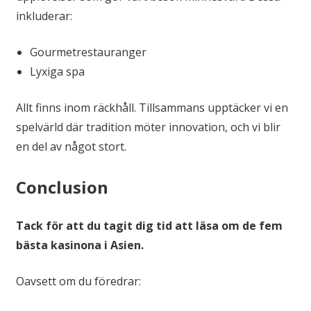
inkluderar:
Gourmetrestauranger
Lyxiga spa
Allt finns inom räckhåll. Tillsammans upptäcker vi en
spelvärld där tradition möter innovation, och vi blir
en del av något stort.
Conclusion
Tack för att du tagit dig tid att läsa om de fem
bästa kasinona i Asien.
Oavsett om du föredrar: