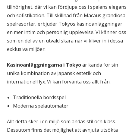
tillhörighet, där vi kan fördjupa oss i spelens elegans
och sofistikation. Till skillnad från Macaus grandiosa
spelresorter, erbjuder Tokyos kasinoanläggningar
en mer intim och personlig upplevelse. Vi känner oss
som en del av en utvald skara när vi kliver in i dessa
exklusiva miljöer.
Kasinoanläggningarna i Tokyo
är kända för sin
unika kombination av japansk estetik och
internationell lyx. Vi kan förvänta oss allt från:
Traditionella bordsspel
Moderna spelautomater
Allt detta sker i en miljö som andas stil och klass.
Dessutom finns det möjlighet att avnjuta utsökta