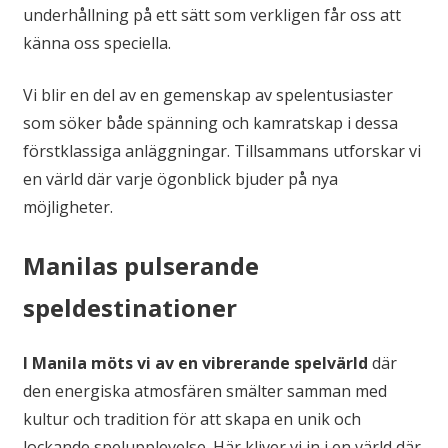
underhållning på ett sätt som verkligen får oss att
känna oss speciella.
Vi blir en del av en gemenskap av spelentusiaster
som söker både spänning och kamratskap i dessa
förstklassiga anläggningar. Tillsammans utforskar vi
en värld där varje ögonblick bjuder på nya
möjligheter.
Manilas pulserande
speldestinationer
I Manila möts vi av en vibrerande spelvärld
där
den energiska atmosfären smälter samman med
kultur och tradition för att skapa en unik och
lockande spelupplevelse. Här kliver vi in i en värld där