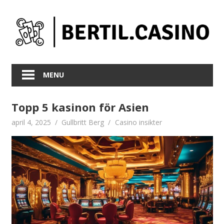
Skip
to
content
MENU
Topp 5 kasinon för Asien
april 4, 2025
Gullbritt Berg
Casino insikter