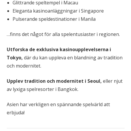
Glittrande speltempel i Macau
Eleganta kasinoanläggningar i Singapore
Pulserande speldestinationer i Manila
…finns det något för alla spelentusiaster i regionen.
Utforska de exklusiva kasinoupplevelserna i
Tokyo,
där du kan uppleva en blandning av tradition
och modernitet.
Upplev tradition och modernitet i Seoul,
eller njut
av lyxiga spelresorter i Bangkok.
Asien har verkligen en spännande spelvärld att
erbjuda!