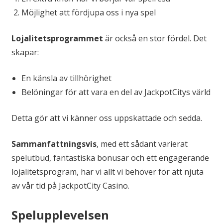
Möjlighet att fördjupa oss i nya spel
Lojalitetsprogrammet
är också en stor fördel. Det
skapar:
En känsla av tillhörighet
Belöningar för att vara en del av JackpotCitys värld
Detta gör att vi känner oss uppskattade och sedda.
Sammanfattningsvis
, med ett sådant varierat
spelutbud, fantastiska bonusar och ett engagerande
lojalitetsprogram, har vi allt vi behöver för att njuta
av vår tid på JackpotCity Casino.
Spelupplevelsen