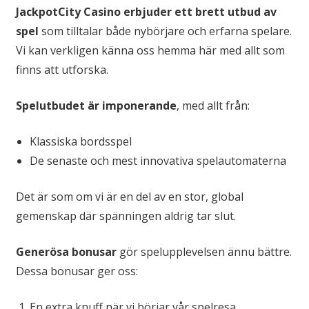
JackpotCity Casino erbjuder ett brett utbud av
spel
som tilltalar både nybörjare och erfarna spelare.
Vi kan verkligen känna oss hemma här med allt som
finns att utforska.
Spelutbudet är imponerande
, med allt från:
Klassiska bordsspel
De senaste och mest innovativa spelautomaterna
Det är som om vi är en del av en stor, global
gemenskap där spänningen aldrig tar slut.
Generösa bonusar
gör spelupplevelsen ännu bättre.
Dessa bonusar ger oss:
En extra knuff när vi börjar vår spelresa