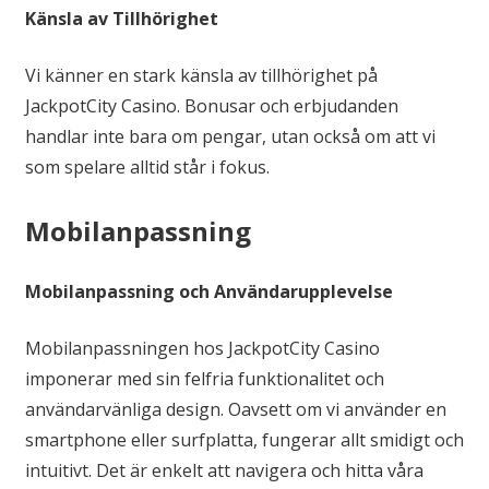
Känsla av Tillhörighet
Vi känner en stark känsla av tillhörighet på
JackpotCity Casino. Bonusar och erbjudanden
handlar inte bara om pengar, utan också om att vi
som spelare alltid står i fokus.
Mobilanpassning
Mobilanpassning och Användarupplevelse
Mobilanpassningen hos JackpotCity Casino
imponerar med sin felfria funktionalitet och
användarvänliga design. Oavsett om vi använder en
smartphone eller surfplatta, fungerar allt smidigt och
intuitivt. Det är enkelt att navigera och hitta våra