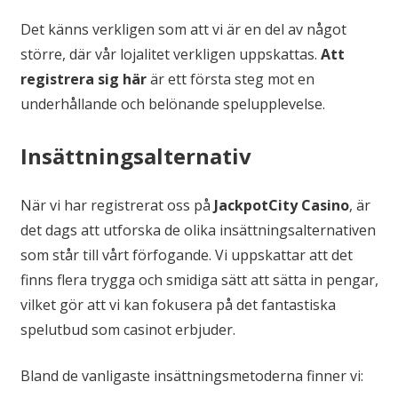
Det känns verkligen som att vi är en del av något
större, där vår lojalitet verkligen uppskattas.
Att
registrera sig här
är ett första steg mot en
underhållande och belönande spelupplevelse.
Insättningsalternativ
När vi har registrerat oss på
JackpotCity Casino
, är
det dags att utforska de olika insättningsalternativen
som står till vårt förfogande. Vi uppskattar att det
finns flera trygga och smidiga sätt att sätta in pengar,
vilket gör att vi kan fokusera på det fantastiska
spelutbud som casinot erbjuder.
Bland de vanligaste insättningsmetoderna finner vi: