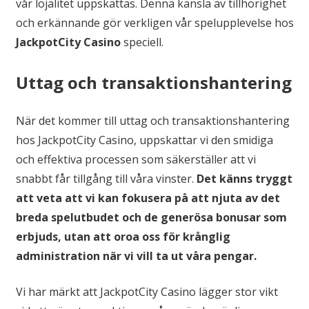
vår lojalitet uppskattas. Denna känsla av tillhörighet
och erkännande gör verkligen vår spelupplevelse hos
JackpotCity Casino
speciell.
Uttag och transaktionshantering
När det kommer till uttag och transaktionshantering
hos JackpotCity Casino, uppskattar vi den smidiga
och effektiva processen som säkerställer att vi
snabbt får tillgång till våra vinster.
Det känns tryggt
att veta att vi kan fokusera på att njuta av det
breda spelutbudet och de generösa bonusar som
erbjuds, utan att oroa oss för krånglig
administration när vi vill ta ut våra pengar.
Vi har märkt att JackpotCity Casino lägger stor vikt