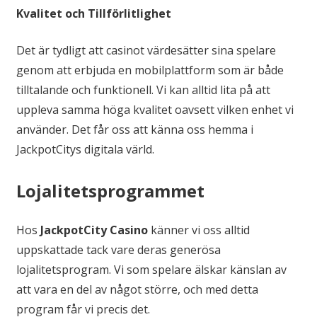
Kvalitet och Tillförlitlighet
Det är tydligt att casinot värdesätter sina spelare
genom att erbjuda en mobilplattform som är både
tilltalande och funktionell. Vi kan alltid lita på att
uppleva samma höga kvalitet oavsett vilken enhet vi
använder. Det får oss att känna oss hemma i
JackpotCitys digitala värld.
Lojalitetsprogrammet
Hos
JackpotCity Casino
känner vi oss alltid
uppskattade tack vare deras generösa
lojalitetsprogram. Vi som spelare älskar känslan av
att vara en del av något större, och med detta
program får vi precis det.